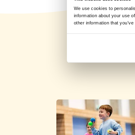
Neljapäev 16:30–17:30
We use cookies to personalis
Üksikasjad
vabad kohad
information about your use of
other information that you’ve
Ülenurme Spordihoone, Kambja
vald
Kolmapäev 19:00–20:00
Üksikasjad
vabad kohad
Ülenurme Spordihoone, Kambja
vald
Laupäev 12:00–12:45
Üksikasjad
vabad kohad
Kindluse Spordihoone, Järveküla
Reede 16:00–17:00
Üksikasjad
vabad kohad
Kindluse Spordihoone, Järveküla
Reede 17:00–18:00
Üksikasjad