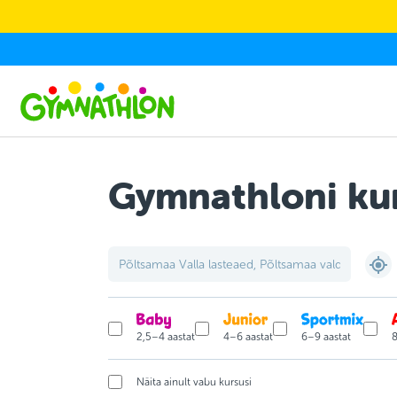
Skip to main content
Gymnathloni kur
2,5–4 aastat
4–6 aastat
6–9 aastat
8
Näita ainult vabu kursusi