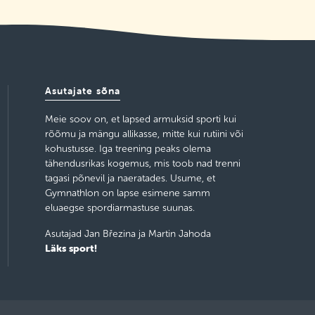
Asutajate sõna
Meie soov on, et lapsed armuksid sporti kui
rõõmu ja mängu allikasse, mitte kui rutiini või
kohustusse. Iga treening peaks olema
tähendusrikas kogemus, mis toob nad trenni
tagasi põnevil ja naeratades. Usume, et
Gymnathlon on lapse esimene samm
eluaegse spordiarmastuse suunas.
Asutajad Jan Březina ja Martin Jahoda
Läks sport!