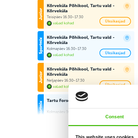
Kõrveküla Põhikool, Tartu vald -
Kõrveküla
Teisipäev 16:30–17:30
Üksikasjad
vabad kohad
Kõrveküla Põhikool, Tartu vald -
Kõrveküla
Kolmapäev 16:30–17:30
Üksikasjad
vabad kohad
Kõrveküla Põhikool, Tartu vald -
Kõrveküla
Neljapäev 16:30–17:30
Üksikasjad
vabad kohad
Tartu Forseliuse Kool, Tartu linn
Kolmapäev 16:30–17:30
Üksikasjad
Consent
vabad kohad
Tartu Forseliuse Kool, Tartu linn
This website uses cookies