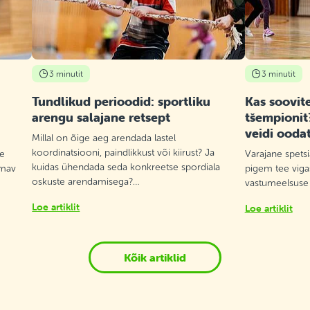
3 minutit
3 minutit
Tundlikud perioodid: sportliku
Kas soovite
arengu salajane retsept
tšempionit
veidi ooda
Millal on õige aeg arendada lastel
koordinatsiooni, paindlikkust või kiirust? Ja
te
Varajane spetsi
kuidas ühendada seda konkreetse spordiala
lmav
pigem tee vigas
oskuste arendamisega?…
vastumeelsuse
Loe artiklit
Loe artiklit
Kõik artiklid