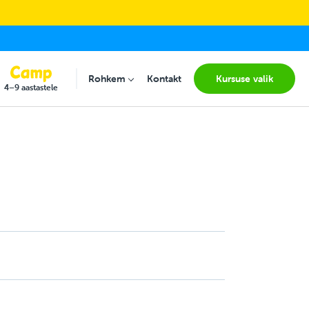
(current
Rohkem
Kontakt
Kursuse valik
Submenu for "Rohkem"
4–9 aastastele