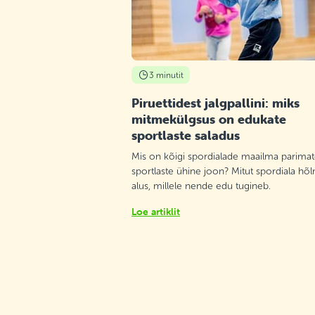
vabad kohad
Tallinna Südalinna Kool
Kolmapäev 16:45–17:30
Üksikasjad
vabad kohad
3 minutit
Piruettidest jalgpallini: miks
Tallinna Südalinna Kool
mitmekülgsus on edukate
Laupäev 11:30–12:15
sportlaste saladus
Üksikasjad
viimased vabad kohad
Mis on kõigi spordialade maailma parima
sportlaste ühine joon? Mitut spordiala hõ
Kalamaja Põhikool, Tallinn
alus, millele nende edu tugineb.
Teisipäev 16:30–17:30
Loe artiklit
Üksikasjad
vabad kohad
Merivälja Põhikool, Tallinn Pirita
Teisipäev 18:00–19:00
Üksikasjad
vabad kohad