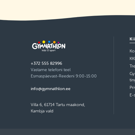
Ki
Ko
KK
+372 555 82996
Tr
Vastame telefoni teel
Gy
Esmaspäevast-Reedeni 9:00-15:00
ti
Pri
info@gymnathlon.ee
E-
Villa 6, 61714 Tartu maakond,
Kambja vald