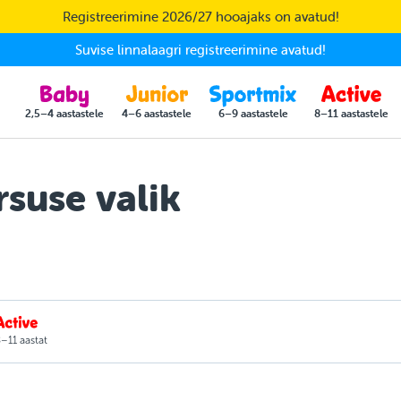
Registreerimine 2026/27 hooajaks on avatud!
Suvise linnalaagri registreerimine avatud!
2,5–4 aastastele
4–6 aastastele
6–9 aastastele
8–11 aastastele
suse valik
–11 aastat