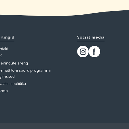
irlingid
Social media
ntakt
K
eeningute areng
mnathloni spordiprogrammi
ngimused
vaatsuspoliitika
shop