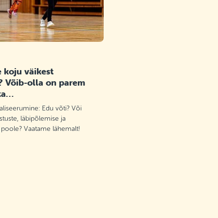
 koju väikest
? Võib-olla on parem
ta…
aliseerumine: Edu võti? Või
tuste, läbipõlemise ja
 poole? Vaatame lähemalt!