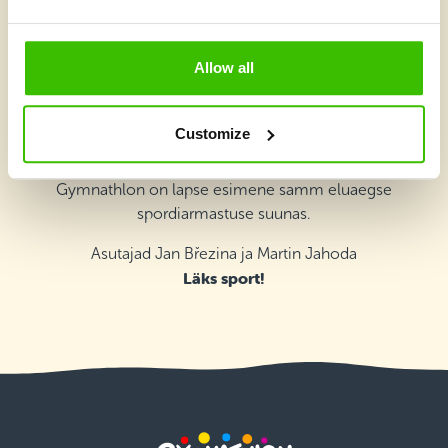
Asutajate sõna
Allow all
Meie soov on, et lapsed armuksid sporti kui rõõmu ja
mängu allikasse, mitte kui rutiini või kohustusse. Iga
Customize
treening peaks olema tähendusrikas kogemus, mis toob
nad trenni tagasi põnevil ja naeratades. Usume, et
Gymnathlon on lapse esimene samm eluaegse
spordiarmastuse suunas.
Asutajad Jan Březina ja Martin Jahoda
Läks sport!