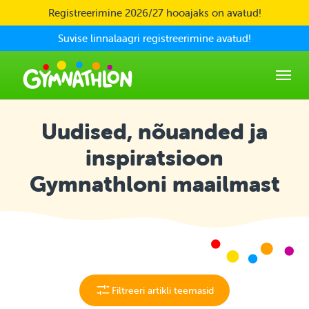
Skip to main content
Registreerimine 2026/27 hooajaks on avatud!
Suvise linnalaagri registreerimine avatud!
Uudised, nõuanded ja
inspiratsioon
Gymnathloni maailmast
Filtreeri artikli teemasid