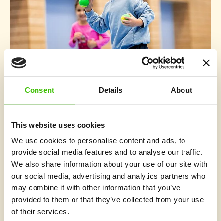
Consent
Details
About
3 minutit
Piruettidest jalgpallini: miks mitmekülgsus on
edukate sportlaste saladus
This website uses cookies
Mis on kõigi spordialade maailma parimate sportlaste ühine
We use cookies to personalise content and ads, to
joon? Mitut spordiala hõlmav alus, millele nende edu tugineb.
provide social media features and to analyse our traffic.
We also share information about your use of our site with
Loe artiklit
our social media, advertising and analytics partners who
may combine it with other information that you’ve
Kõik artiklid
provided to them or that they’ve collected from your use
of their services.