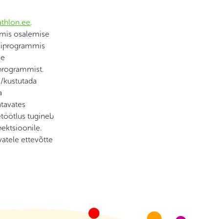
thlon.ee
.
mmis osalemise
rdiprogrammis
se
iprogrammist.
/kustutada
a
tavates
töötlus tugineb
ektsioonile.
vatele ettevõtte