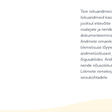
Teie isikuandmeid 
Isikuandmeid kas
jooksul ettevõtte
osalejate ja nende
dokumenteerimisek
Andmete omanikul
liikmelisuse lõpp
andmetöötlusest 
õigusaktides. An
nende nõusolekul
Liikmete nimekirj
seisukohtadele.