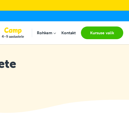
Rohkem
Kontakt
Kursuse valik
Submenu for "Rohkem"
4–9 aastastele
ete