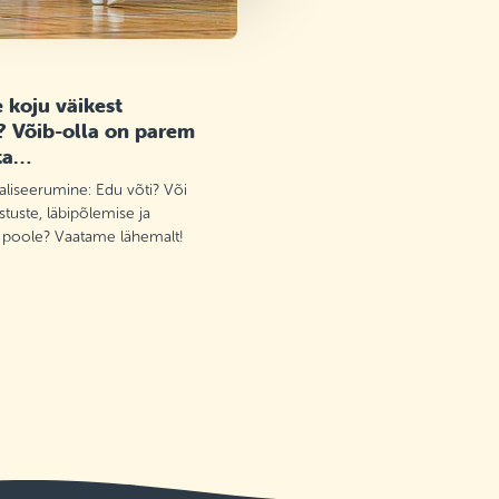
 koju väikest
? Võib-olla on parem
ta…
aliseerumine: Edu võti? Või
tuste, läbipõlemise ja
 poole? Vaatame lähemalt!