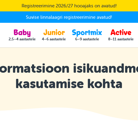
Registreerimine 2026/27 hooajaks on avatud!
Suvise linnalaagri registreerimine avatud!
2,5–4 aastastele
4–6 aastastele
6–9 aastastele
8–11 aastastele
formatsioon isikuandm
kasutamise kohta