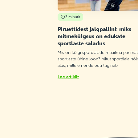
3 minutit
Piruettidest jalgpallini: miks
mitmekülgsus on edukate
sportlaste saladus
Mis on kõigi spordialade maailma parima
sportlaste ühine joon? Mitut spordiala hõ
alus, millele nende edu tugineb.
Loe artiklit