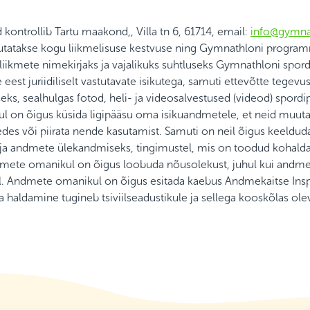
kontrollib Tartu maakond,, Villa tn 6, 61714, email:
info@gymna
utatakse kogu liikmelisuse kestvuse ning Gymnathloni progra
 liikmete nimekirjaks ja vajalikuks suhtluseks Gymnathloni spo
 eest juriidiliselt vastutavate isikutega, samuti ettevõtte tegevu
s, sealhulgas fotod, heli- ja videosalvestused (videod) spord
 on õigus küsida ligipääsu oma isikuandmetele, et neid muuta
edes või piirata nende kasutamist. Samuti on neil õigus keeldud
ja andmete ülekandmiseks, tingimustel, mis on toodud kohalda
dmete omanikul on õigus loobuda nõusolekust, juhul kui andme
. Andmete omanikul on õigus esitada kaebus Andmekaitse Insp
a haldamine tugineb tsiviilseadustikule ja sellega kooskõlas ole