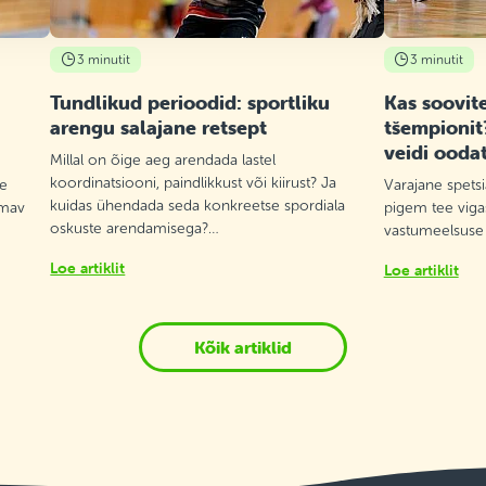
3 minutit
3 minutit
Tundlikud perioodid: sportliku
Kas soovite
arengu salajane retsept
tšempionit
veidi ooda
Millal on õige aeg arendada lastel
koordinatsiooni, paindlikkust või kiirust? Ja
te
Varajane spetsi
kuidas ühendada seda konkreetse spordiala
lmav
pigem tee vigas
oskuste arendamisega?…
vastumeelsuse
Loe artiklit
Loe artiklit
Kõik artiklid