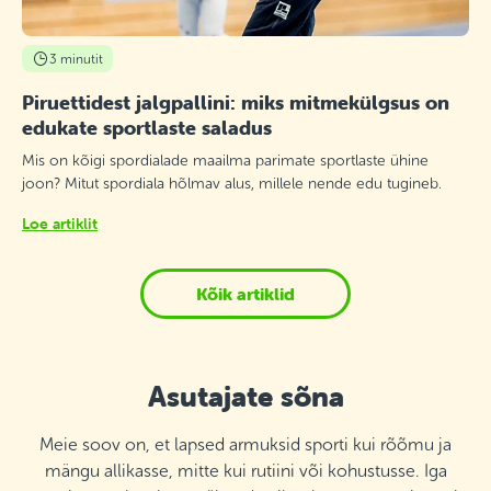
3 minutit
Piruettidest jalgpallini: miks mitmekülgsus on
edukate sportlaste saladus
Mis on kõigi spordialade maailma parimate sportlaste ühine
joon? Mitut spordiala hõlmav alus, millele nende edu tugineb.
Loe artiklit
Kõik artiklid
Asutajate sõna
Meie soov on, et lapsed armuksid sporti kui rõõmu ja
mängu allikasse, mitte kui rutiini või kohustusse. Iga