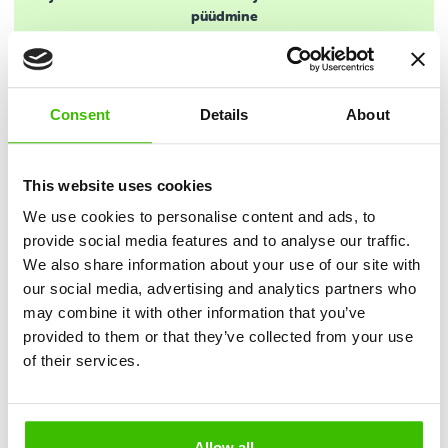
püüdmine
Neljapäev
Reede
harjutused
orienteerumine
erinevate
koostöö
Consent
Details
About
vahenditega
reaktsiooni kiirus
This website uses cookies
Nädalane ajakava (vanematele lastele)
We use cookies to personalise content and ads, to
provide social media features and to analyse our traffic.
Esmaspäev
Teisipäev
Kolmapäev
We also share information about your use of our site with
our social media, advertising and analytics partners who
kergejõustik
korvpall
võimlemine
may combine it with other information that you’ve
taktika
aus mäng
koostöö
provided to them or that they’ve collected from your use
Neljapäev
Reede
of their services.
võrkpall
parkuur
loovus
suhtlus
Allow all