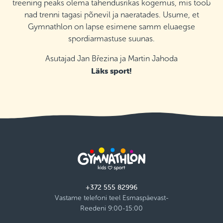
treening peaks olema tähendusrikas kogemus, mis toob
nad trenni tagasi põnevil ja naeratades. Usume, et
Gymnathlon on lapse esimene samm eluaegse
spordiarmastuse suunas.
Asutajad Jan Březina ja Martin Jahoda
Läks sport!
+372 555 82996
Vastame telefoni teel Esmaspäevast-
Reedeni 9:00-15:00