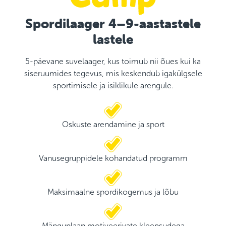
Spordilaager 4–9-aastastele
lastele
5-päevane suvelaager, kus toimub nii õues kui ka
siseruumides tegevus, mis keskendub igakülgsele
sportimisele ja isiklikule arengule.
Oskuste arendamine ja sport
Vanusegruppidele kohandatud programm
Maksimaalne spordikogemus ja lõbu
Mänguplaan motiveerivate kleepsudega