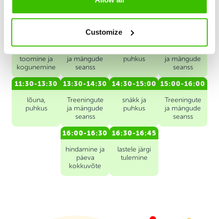
Päevakava
Customize
8:30-9:00
9:00-10:00
10:00-10:30
10:30-11:30
Laste
Treeningute
snäkk ja
Treeningute
toomine ja
ja mängude
puhkus
ja mängude
kogunemine
seanss
seanss
11:30-13:30
13:30-14:30
14:30-15:00
15:00-16:00
lõuna,
Treeningute
snäkk ja
Treeningute
puhkus
ja mängude
puhkus
ja mängude
seanss
seanss
16:00-16:30
16:30-16:45
hindamine ja
lastele järgi
päeva
tulemine
kokkuvõte