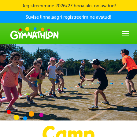
Skip to main content
Registreerimine 2026/27 hooajaks on avatud!
Suvise linnalaagri registreerimine avatud!