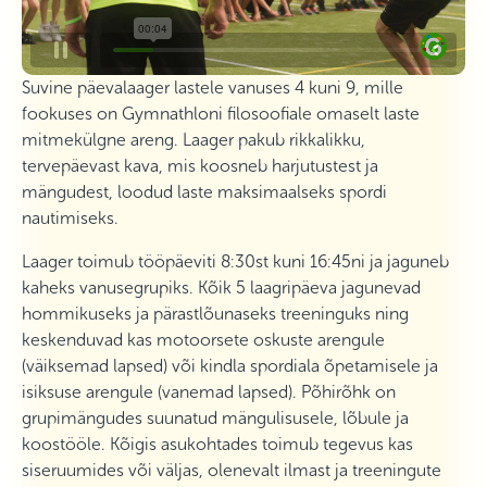
Suvine päevalaager lastele vanuses 4 kuni 9, mille
fookuses on Gymnathloni filosoofiale omaselt laste
mitmekülgne areng. Laager pakub rikkalikku,
tervepäevast kava, mis koosneb harjutustest ja
mängudest, loodud laste maksimaalseks spordi
nautimiseks.
Laager toimub tööpäeviti 8:30st kuni 16:45ni ja jaguneb
kaheks vanusegrupiks. Kõik 5 laagripäeva jagunevad
hommikuseks ja pärastlõunaseks treeninguks ning
keskenduvad kas motoorsete oskuste arengule
(väiksemad lapsed) või kindla spordiala õpetamisele ja
isiksuse arengule (vanemad lapsed). Põhirõhk on
grupimängudes suunatud mängulisusele, lõbule ja
koostööle. Kõigis asukohtades toimub tegevus kas
siseruumides või väljas, olenevalt ilmast ja treeningute