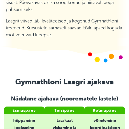
sisust. Päevakavas on ka söögikorrad ja piisavalt aega
puhkamiseks.
Laagrit viivad läbi kvaliteetsed ja kogenud Gymnathloni
treenerid. Kursustele sarnaselt saavad kõik lapsed koguda
motiveerivaid kleepse.
Gymnathloni Laagri ajakava
Nädalane ajakava (noorematele lastele)
Esmaspäev
Teisipäev
Kolmapäev
hüppamine
tasakaal
võimlemine
jooksmine
viskamine ja
koordinatsioon