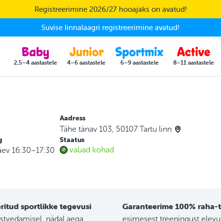
Registreerimine 2026/27 hooajaks on avatud!
Suvise linnalaagri registreerimine avatud!
2,5–4 aastastele
4–6 aastastele
6–9 aastastele
8–11 aastastele
Aadress
Tähe tänav 103, 50107 Tartu linn
g
Staatus
vabad kohad
äev 16:30–17:30
ritud sportlikke tegevusi
Garanteerime 100% raha-t
stvedamisel, nädal aega
esimesest treeningust elev