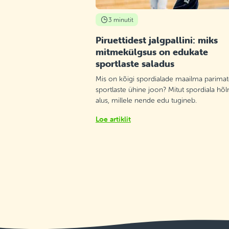
3 minutit
Piruettidest jalgpallini: miks
mitmekülgsus on edukate
sportlaste saladus
Mis on kõigi spordialade maailma parima
sportlaste ühine joon? Mitut spordiala hõ
alus, millele nende edu tugineb.
Loe artiklit