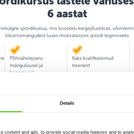
ordikursus lastele vanuses
6 aastat
ekülgne spordikursus, mis koosneb kergejõustikust, võimlemi
liikumismängudest luues motivatsiooni spordi tegemiseks
ne
Põhitähelepanu
Kaks kvalifitseeritud
mängulisusel ja
treenerit
kogemusel
Details
e content and ads, to provide social media features and to analy