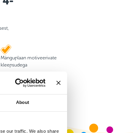
 4-
sest,
Mänguplaan motiveerivate
kleepsudega
About
se our traffic. We also share