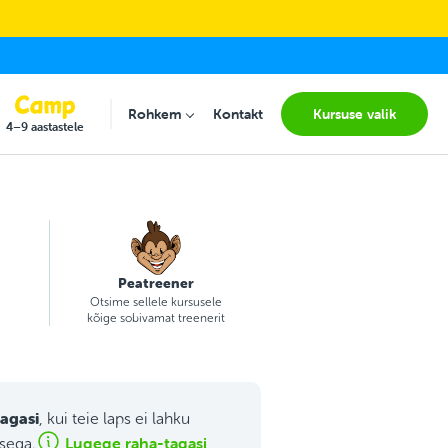
Rohkem
Kontakt
Kursuse valik
Submenu for "Rohkem"
4–9 aastastele
Peatreener
Otsime sellele kursusele
kõige sobivamat treenerit
agasi
, kui teie laps ei lahku
Lugege raha-tagasi
usega.