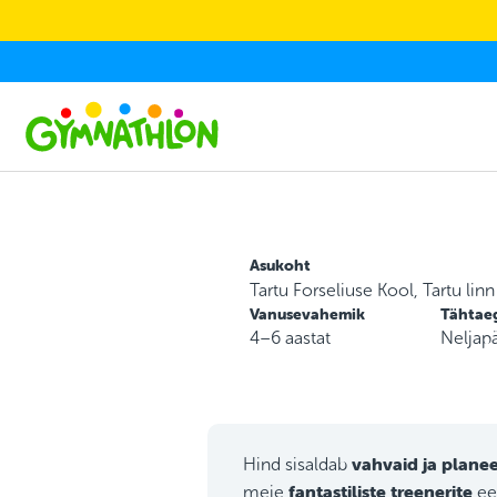
Skip to main content
Asukoht
Tartu Forseliuse Kool, Tartu linn
Vanusevahemik
Tähtae
4–6 aastat
Neljap
vahvaid ja planee
Hind sisaldab
fantastiliste treenerite
meie
ee