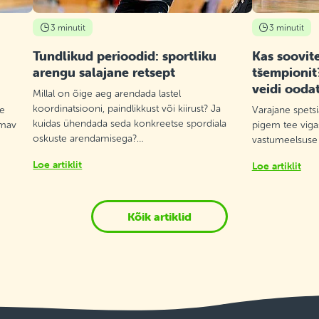
3 minutit
3 minutit
Tundlikud perioodid: sportliku
Kas soovite
arengu salajane retsept
tšempionit
veidi ooda
Millal on õige aeg arendada lastel
koordinatsiooni, paindlikkust või kiirust? Ja
te
Varajane spetsi
kuidas ühendada seda konkreetse spordiala
lmav
pigem tee vigas
oskuste arendamisega?…
vastumeelsuse
Loe artiklit
Loe artiklit
Kõik artiklid