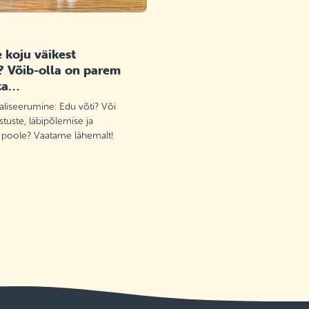
 koju väikest
? Võib-olla on parem
ta…
aliseerumine: Edu võti? Või
tuste, läbipõlemise ja
 poole? Vaatame lähemalt!