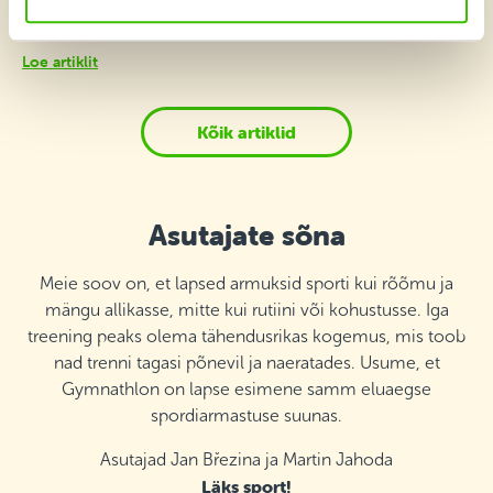
joon? Mitut spordiala hõlmav alus, millele nende edu tugineb.
Loe artiklit
Kõik artiklid
Asutajate sõna
Meie soov on, et lapsed armuksid sporti kui rõõmu ja
mängu allikasse, mitte kui rutiini või kohustusse. Iga
treening peaks olema tähendusrikas kogemus, mis toob
nad trenni tagasi põnevil ja naeratades. Usume, et
Gymnathlon on lapse esimene samm eluaegse
spordiarmastuse suunas.
Asutajad Jan Březina ja Martin Jahoda
Läks sport!