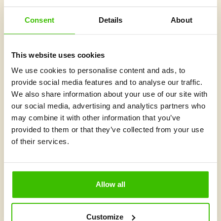
Mis on Gymnathlonis uut?
Consent
Details
About
This website uses cookies
We use cookies to personalise content and ads, to
provide social media features and to analyse our traffic.
We also share information about your use of our site with
our social media, advertising and analytics partners who
may combine it with other information that you’ve
provided to them or that they’ve collected from your use
of their services.
3 minutit
Allow all
Piruettidest jalgpallini: miks mitmekülgsus on
edukate sportlaste saladus
Customize
Mis on kõigi spordialade maailma parimate sportlaste ühine